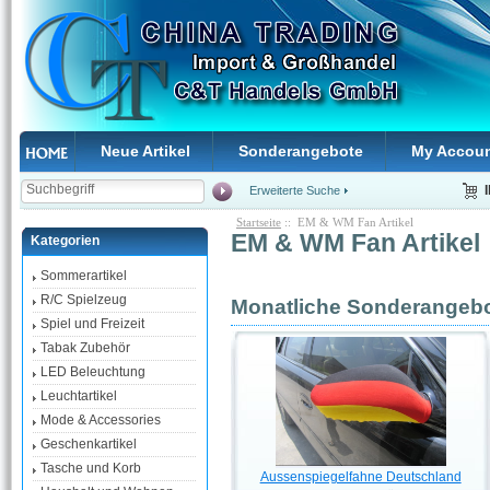
Neue Artikel
Sonderangebote
My Accou
Erweiterte Suche
Startseite
:: EM & WM Fan Artikel
EM & WM Fan Artikel
Kategorien
Sommerartikel
R/C Spielzeug
Monatliche Sonderangebo
Spiel und Freizeit
Tabak Zubehör
LED Beleuchtung
Leuchtartikel
Mode & Accessories
Geschenkartikel
Tasche und Korb
Aussenspiegelfahne Deutschland