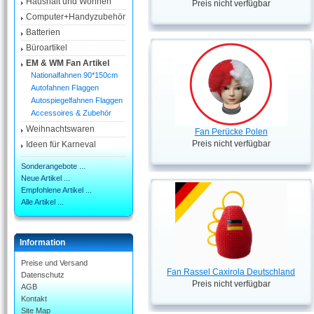
Haushalt und Wohnen
Preis nicht verfügbar
Computer+Handyzubehör
Batterien
Büroartikel
EM & WM Fan Artikel
Nationalfahnen 90*150cm
Autofahnen Flaggen
Autospiegelfahnen Flaggen
Accessoires & Zubehör
Weihnachtswaren
Fan Perücke Polen
Preis nicht verfügbar
Ideen für Karneval
Sonderangebote ...
Neue Artikel ...
Empfohlene Artikel ...
Alle Artikel ...
Information
Preise und Versand
Fan Rassel Caxirola Deutschland
Datenschutz
Preis nicht verfügbar
AGB
Kontakt
Site Map