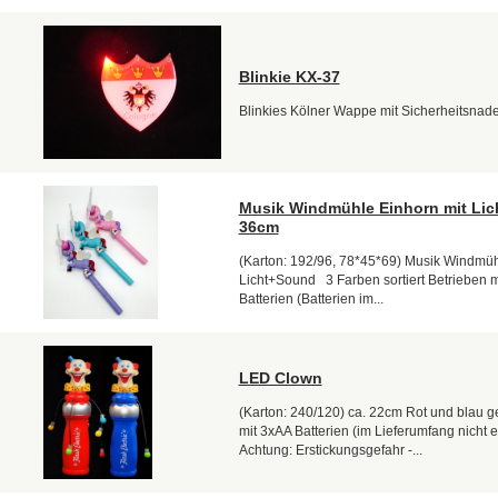
Blinkie KX-37
Blinkies Kölner Wappe mit Sicherheitsnade
Musik Windmühle Einhorn mit Li
36cm
(Karton: 192/96, 78*45*69) Musik Windmüh
Licht+Sound 3 Farben sortiert Betrieben mi
Batterien (Batterien im...
LED Clown
(Karton: 240/120) ca. 22cm Rot und blau g
mit 3xAA Batterien (im Lieferumfang nicht e
Achtung: Erstickungsgefahr -...