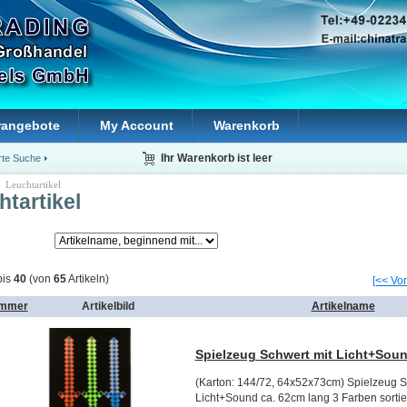
rangebote
My Account
Warenkorb
rte Suche
Ihr Warenkorb ist leer
: Leuchtartikel
tartikel
is
40
(von
65
Artikeln)
[<< Vor
ummer
Artikelbild
Artikelname
Spielzeug Schwert mit Licht+Sou
(Karton: 144/72, 64x52x73cm) Spielzeug S
Licht+Sound ca. 62cm lang 3 Farben sortier