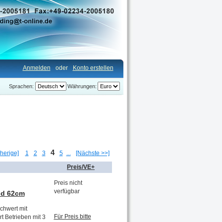
Anmelden
oder
Konto erstellen
Sprachen:
Währungen:
4
herige]
1
2
3
5
...
[Nächste >>]
Preis/VE+
Preis nicht
verfügbar
nd 62cm
chwert mit
Für Preis bitte
t Betrieben mit 3