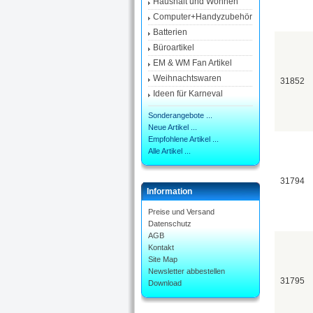
Haushalt und Wohnen
Computer+Handyzubehör
Batterien
Büroartikel
EM & WM Fan Artikel
Weihnachtswaren
31852
Ideen für Karneval
Sonderangebote ...
Neue Artikel ...
Empfohlene Artikel ...
Alle Artikel ...
31794
Information
Preise und Versand
Datenschutz
AGB
Kontakt
Site Map
Newsletter abbestellen
31795
Download