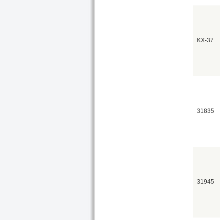
KX-37
31835
31945