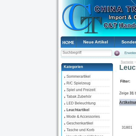
Neue Artikel
Sonde
Erweite
Startseite
:
Leuch
Kategorien
Sommerartikel
Filter:
R/C Spielzeug
Spiel und Freizeit
Zeige
31
b
Tabak Zubehör
Artikeln
LED Beleuchtung
Leuchtartikel
Mode & Accessories
Geschenkartikel
31801
Tasche und Korb