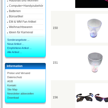
Haushalt und Wohnen
Computer+Handyzubehör
Batterien
Büroartikel
EM & WM Fan Artikel
Weihnachtswaren
150
Ideen für Karneval
Sonderangebote ...
Neue Artikel ...
Empfohlene Artikel ...
Alle Artikel ...
151
Information
Preise und Versand
Datenschutz
AGB
Kontakt
Site Map
Newsletter abbestellen
156
Download