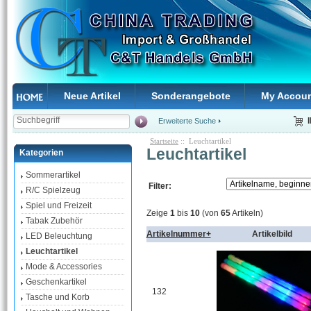
Neue Artikel
Sonderangebote
My Accou
Erweiterte Suche
Startseite
:: Leuchtartikel
Leuchtartikel
Kategorien
Sommerartikel
Filter:
R/C Spielzeug
Spiel und Freizeit
Zeige
1
bis
10
(von
65
Artikeln)
Tabak Zubehör
Artikelnummer+
Artikelbild
LED Beleuchtung
Leuchtartikel
Mode & Accessories
Geschenkartikel
132
Tasche und Korb