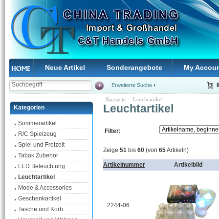
Neue Artikel
Sonderangebote
My Accou
Erweiterte Suche
Startseite
:: Leuchtartikel
Leuchtartikel
Kategorien
Sommerartikel
Filter:
R/C Spielzeug
Spiel und Freizeit
Zeige
51
bis
60
(von
65
Artikeln)
Tabak Zubehör
Artikelnummer
Artikelbild
LED Beleuchtung
Leuchtartikel
Mode & Accessories
Geschenkartikel
2244-06
Tasche und Korb