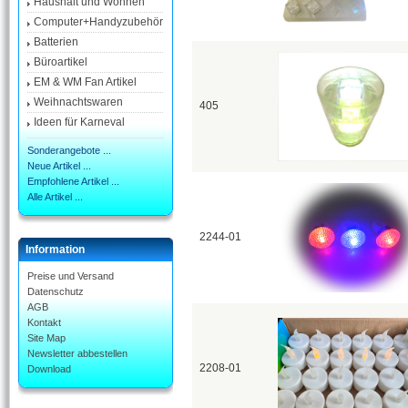
Haushalt und Wohnen
Computer+Handyzubehör
Batterien
Büroartikel
EM & WM Fan Artikel
Weihnachtswaren
405
Ideen für Karneval
Sonderangebote ...
Neue Artikel ...
Empfohlene Artikel ...
Alle Artikel ...
2244-01
Information
Preise und Versand
Datenschutz
AGB
Kontakt
Site Map
Newsletter abbestellen
2208-01
Download