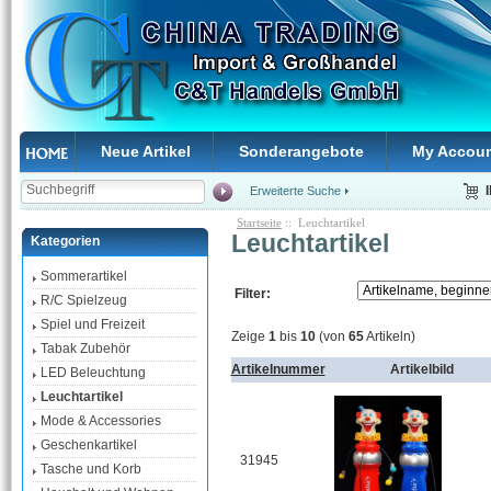
Neue Artikel
Sonderangebote
My Accou
Erweiterte Suche
Startseite
:: Leuchtartikel
Leuchtartikel
Kategorien
Sommerartikel
Filter:
R/C Spielzeug
Spiel und Freizeit
Zeige
1
bis
10
(von
65
Artikeln)
Tabak Zubehör
Artikelnummer
Artikelbild
LED Beleuchtung
Leuchtartikel
Mode & Accessories
Geschenkartikel
31945
Tasche und Korb