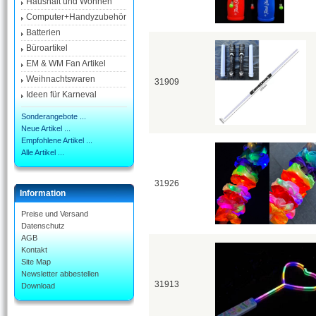
Haushalt und Wohnen
Computer+Handyzubehör
Batterien
Büroartikel
EM & WM Fan Artikel
Weihnachtswaren
31909
Ideen für Karneval
Sonderangebote ...
Neue Artikel ...
Empfohlene Artikel ...
Alle Artikel ...
31926
Information
Preise und Versand
Datenschutz
AGB
Kontakt
Site Map
Newsletter abbestellen
31913
Download