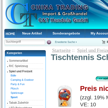
Neue Artikel
Sonderangebote
My Accou
Erweiterte Suche
Startseite
::
Spiel und Freiz
Kategorien
Tischtennis Sc
Sommerartikel
R/C Spielzeug
Spiel und Freizeit
Bälle
Camping & Outdoor
Party & Fun
Preis ni
Plüsch
Spielzeuge
(zzgl. 19%
Sport
Tabak Zubehör
VE: 10