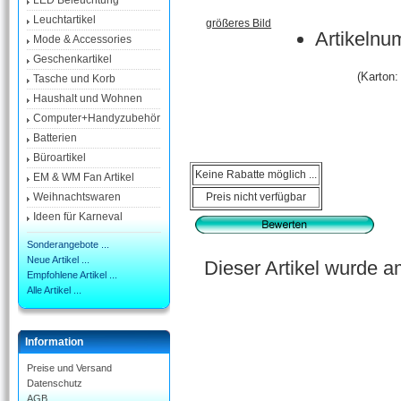
LED Beleuchtung
Leuchtartikel
größeres Bild
Artikelnu
Mode & Accessories
Geschenkartikel
(Karton:
Tasche und Korb
Haushalt und Wohnen
Computer+Handyzubehör
Batterien
Büroartikel
Keine Rabatte möglich ...
EM & WM Fan Artikel
Preis nicht verfügbar
Weihnachtswaren
Ideen für Karneval
Sonderangebote ...
Neue Artikel ...
Dieser Artikel wurde 
Empfohlene Artikel ...
Alle Artikel ...
Information
Preise und Versand
Datenschutz
AGB