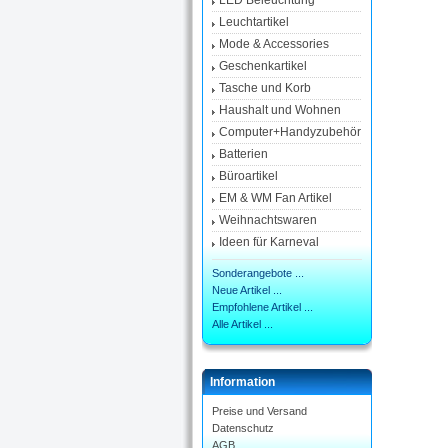
LED Beleuchtung
Leuchtartikel
Mode & Accessories
Geschenkartikel
Tasche und Korb
Haushalt und Wohnen
Computer+Handyzubehör
Batterien
Büroartikel
EM & WM Fan Artikel
Weihnachtswaren
Ideen für Karneval
Sonderangebote ...
Neue Artikel ...
Empfohlene Artikel ...
Alle Artikel ...
Information
Preise und Versand
Datenschutz
AGB