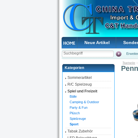
Neue Artikel
Sonde
Erweite
Startseite
:
Penn
Kategorien
Sommerartikel
R/C Spielzeug
Spiel und Freizeit
Bälle
Camping & Outdoor
Party & Fun
Plüsch
Spielzeuge
Sport
Tabak Zubehör