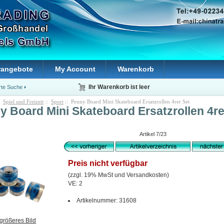
rangebote
My Account
Warenkorb
rte Suche
Ihr Warenkorb ist leer
:
Spiel und Freizeit
::
Sport
:: Penny Board Mini Skateboard Ersatzrollen 4rer Set
y Board Mini Skateboard Ersatzrollen 4re
Artikel 7/23
Preis nicht verfügbar
(zzgl. 19% MwSt und Versandkosten)
VE: 2
Artikelnummer: 31608
größeres Bild