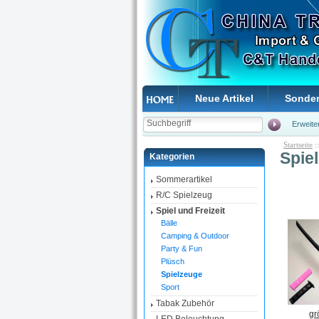
Neue Artikel
Sonde
Erweite
Startseite
:
Spie
Kategorien
Sommerartikel
R/C Spielzeug
Spiel und Freizeit
Bälle
Camping & Outdoor
Party & Fun
Plüsch
Spielzeuge
Sport
Tabak Zubehör
gr