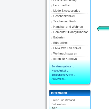
LED Beleuchtung
Leuchtartikel
Mode & Accessories
Geschenkartikel
Tasche und Korb
Haushalt und Wohnen
Computer+Handyzubehör
Batterien
Büroartikel
EM & WM Fan Artikel
Weihnachtswaren
Ideen für Karneval
Sonderangebote ...
Neue Artikel ...
Empfohlene Artikel ...
Alle Artikel ...
Information
Preise und Versand
Datenschutz
AGB