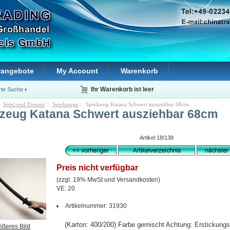
rangebote
My Account
Warenkorb
rte Suche
Ihr Warenkorb ist leer
:
Spiel und Freizeit
::
Spielzeuge
:: Spielzeug Katana Schwert ausziehbar 68cm
lzeug Katana Schwert ausziehbar 68cm
Artikel 18/138
Preis nicht verfügbar
(zzgl. 19% MwSt und Versandkosten)
VE: 20
Artikelnummer: 31930
(Karton: 400/200) Farbe gemischt Achtung: Erstickungsge
ößeres Bild