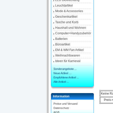
LED Beleuchtung
Leuchtartikel
Mode & Accessories
Geschenkartikel
Tasche und Korb
Haushalt und Wohnen
Computer+Handyzubehör
Batterien
Büroartikel
EM & WM Fan Artikel
Weihnachtswaren
Ideen für Karneval
Sonderangebote ...
Neue Artikel ...
Empfohlene Artikel ...
Alle Artikel ...
Keine Ra
Information
Preis 
Preise und Versand
Datenschutz
AGB