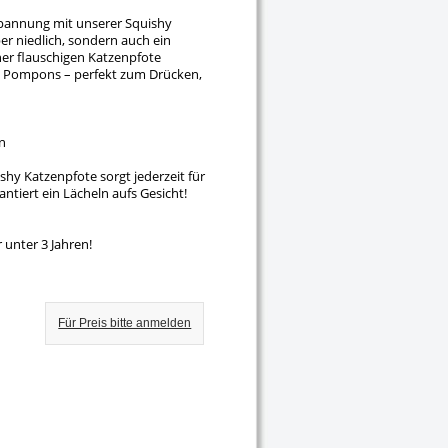
tspannung mit unserer Squishy
er niedlich, sondern auch ein
ner flauschigen Katzenpfote
und Pompons – perfekt zum Drücken,
n
shy Katzenpfote sorgt jederzeit für
ntiert ein Lächeln aufs Gesicht!
r unter 3 Jahren!
Für Preis bitte anmelden