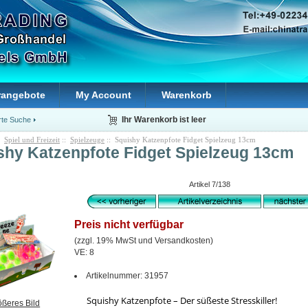
rangebote
My Account
Warenkorb
rte Suche
Ihr Warenkorb ist leer
:
Spiel und Freizeit
::
Spielzeuge
:: Squishy Katzenpfote Fidget Spielzeug 13cm
shy Katzenpfote Fidget Spielzeug 13cm
Artikel 7/138
Preis nicht verfügbar
(zzgl. 19% MwSt und Versandkosten)
VE: 8
Artikelnummer: 31957
Squishy Katzenpfote – Der süßeste Stresskiller!
ößeres Bild