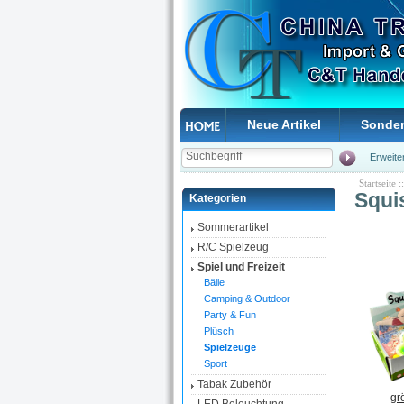
Neue Artikel
Sonde
Erweite
Startseite
:
Squi
Kategorien
Sommerartikel
R/C Spielzeug
Spiel und Freizeit
Bälle
Camping & Outdoor
Party & Fun
Plüsch
Spielzeuge
Sport
Tabak Zubehör
gr