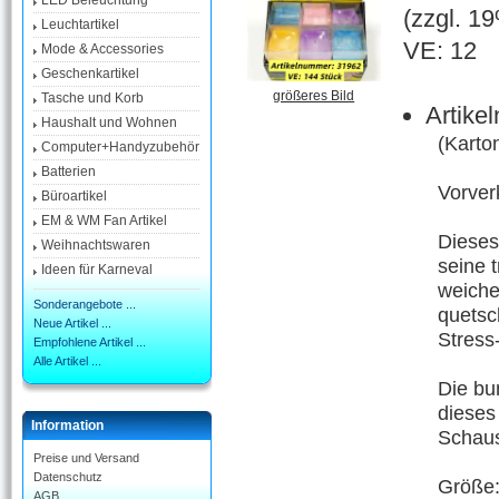
LED Beleuchtung
(zzgl. 1
Leuchtartikel
VE: 12
Mode & Accessories
Geschenkartikel
größeres Bild
Tasche und Korb
Artike
Haushalt und Wohnen
(Karto
Computer+Handyzubehör
Batterien
Vorver
Büroartikel
EM & WM Fan Artikel
Dieses
Weihnachtswaren
seine 
Ideen für Karneval
weiche
Sonderangebote ...
quetsc
Neue Artikel ...
Stress
Empfohlene Artikel ...
Alle Artikel ...
Die bu
dieses
Information
Schaus
Preise und Versand
Datenschutz
Größe:
AGB