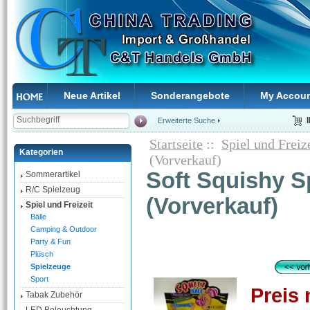
Neue Artikel
Sonderangebote
My Accou
Erweiterte Suche
Startseite
::
Spiel und Freiz
Kategorien
(Vorverkauf)
Soft Squishy Sp
Sommerartikel
R/C Spielzeug
(Vorverkauf)
Spiel und Freizeit
Bälle
Camping & Outdoor
Party & Fun
Plüsch
Spielzeuge
Sport
Preis 
Tabak Zubehör