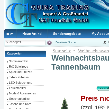
Neue Artikel
Sonderangebote
My Accou
Erweiterte Suche
Startseite
::
Weihnachtswar
Kategorien
Weihnachtsbau
Sommerartikel
Tannenbaum
R/C Spielzeug
Spiel und Freizeit
Tabak Zubehör
LED Beleuchtung
Leuchtartikel
Mode & Accessories
Preis ni
Geschenkartikel
Tasche und Korb
(zzgl. 19%