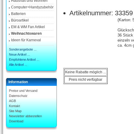
Haushalt und Wohnen
Computer+Handyzubehör
Artikelnummer: 33359
Batterien
(Karton: 
Büroartikel
EM & WM Fan Artikel
Glücksch
Weihnachtswaren
36 Stück
einzeln v
Ideen für Karneval
ca. 4cm 
Sonderangebote ...
Neue Artikel ...
Empfohlene Artikel ...
Alle Artikel ...
Keine Rabatte möglich ...
Preis nicht verfügbar
Information
Preise und Versand
Datenschutz
AGB
Kontakt
Site Map
Newsletter abbestellen
Download