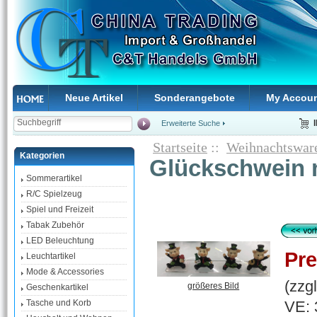
Neue Artikel
Sonderangebote
My Accou
Erweiterte Suche
Startseite
::
Weihnachtswar
Kategorien
Glückschwein m
Sommerartikel
R/C Spielzeug
Spiel und Freizeit
Tabak Zubehör
LED Beleuchtung
Pre
Leuchtartikel
Mode & Accessories
(zzg
größeres Bild
Geschenkartikel
VE: 
Tasche und Korb