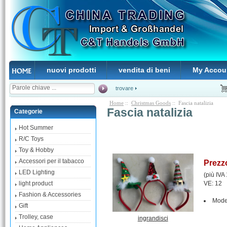
nuovi prodotti
vendita di beni
My Accou
trovare
Home
::
Christmas Goods
:: Fascia natalizia
Fascia natalizia
Categorie
Hot Summer
R/C Toys
Toy & Hobby
Accessori per il tabacco
Prezz
LED Lighting
(più IVA
VE: 12
light product
Fashion & Accessories
Mode
Gift
Trolley, case
ingrandisci