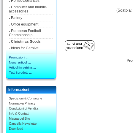
Home Appliances
Computer and mobile-
(Scatola:
accessories
Battery
Office equipment
European Football
Championship
Christmas Goods
Ideas for Carnival
Promozioni ...
Pro
Nuovi articoli ...
Articoli in vetrina ...
Tutti i prodotti ...
Informazioni
Spedizioni & Consegne
Normativa Privacy
Condizioni di Vendita
Info & Contatti
Mappa del Sito
Cancella Newsletter
Download