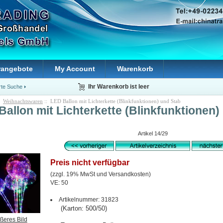
rangebote
My Account
Warenkorb
rte Suche
Ihr Warenkorb ist leer
:
Weihnachtswaren
:: LED Ballon mit Lichterkette (Blinkfunktionen) und Stab
Ballon mit Lichterkette (Blinkfunktionen)
Artikel 14/29
Preis nicht verfügbar
(zzgl. 19% MwSt und Versandkosten)
VE: 50
Artikelnummer: 31823
(Karton: 500/50)
ßeres Bild