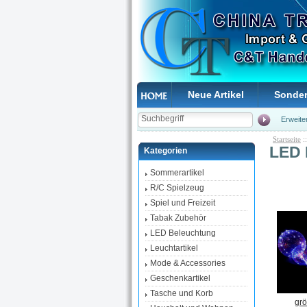
Neue Artikel
Sonde
Erweite
Startseite
:
LED 
Kategorien
Sommerartikel
R/C Spielzeug
Spiel und Freizeit
Tabak Zubehör
LED Beleuchtung
Leuchtartikel
Mode & Accessories
Geschenkartikel
Tasche und Korb
grö