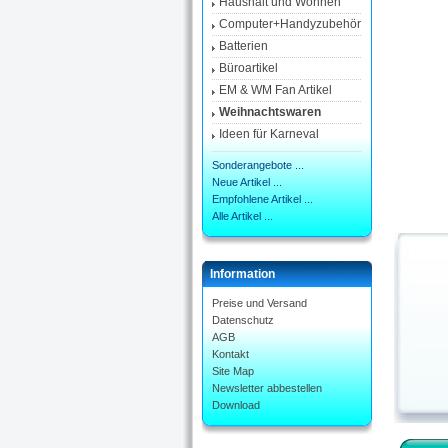
Haushalt und Wohnen
Computer+Handyzubehör
Batterien
Büroartikel
EM & WM Fan Artikel
Weihnachtswaren
Ideen für Karneval
Sonderangebote ...
Neue Artikel ...
Empfohlene Artikel ...
Alle Artikel ...
Information
Preise und Versand
Datenschutz
AGB
Kontakt
Site Map
Newsletter abbestellen
Download