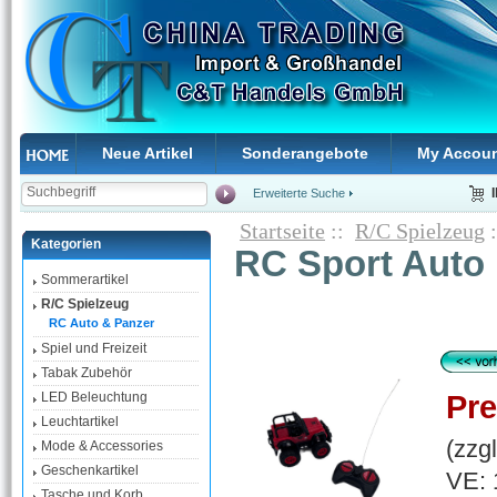
Neue Artikel
Sonderangebote
My Accou
Erweiterte Suche
Startseite
::
R/C Spielzeug
Kategorien
RC Sport Auto
Sommerartikel
R/C Spielzeug
RC Auto & Panzer
Spiel und Freizeit
Tabak Zubehör
Pre
LED Beleuchtung
Leuchtartikel
(zzg
Mode & Accessories
Geschenkartikel
VE: 
Tasche und Korb