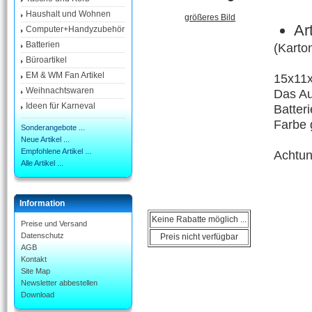
Haushalt und Wohnen
größeres Bild
Ar
Computer+Handyzubehör
Batterien
(Karto
Büroartikel
EM & WM Fan Artikel
15x11
Weihnachtswaren
Das Au
Ideen für Karneval
Batter
Farbe 
Sonderangebote ...
Neue Artikel ...
Empfohlene Artikel ...
Achtun
Alle Artikel ...
Information
Keine Rabatte möglich ...
Preise und Versand
Datenschutz
Preis nicht verfügbar
AGB
Kontakt
Site Map
Newsletter abbestellen
Download