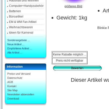
Haushalt und Wohnen
Computer+Handyzubehör
größeres Bild
Ar
Batterien
Gewicht: 1kg
Büroartikel
EM & WM Fan Artikel
Weihnachtswaren
Blinkie
Ideen für Karneval
Sonderangebote ...
Neue Artikel ...
Empfohlene Artikel ...
Alle Artikel ...
Keine Rabatte möglich ...
Preis nicht verfügbar
Information
Preise und Versand
Datenschutz
Dieser Artikel 
AGB
Kontakt
Site Map
Newsletter abbestellen
Download