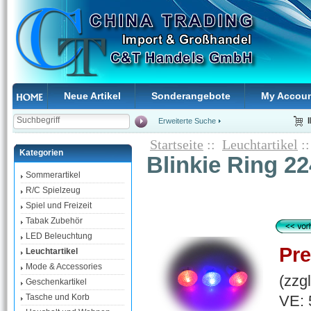
Neue Artikel
Sonderangebote
My Accou
Erweiterte Suche
Startseite
::
Leuchtartikel
::
Kategorien
Blinkie Ring 2
Sommerartikel
R/C Spielzeug
Spiel und Freizeit
Tabak Zubehör
LED Beleuchtung
Pre
Leuchtartikel
Mode & Accessories
(zzg
Geschenkartikel
VE: 
Tasche und Korb