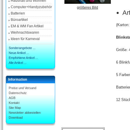
Haushalt und Wohnen
Computer+Handyzubehör
größeres Bild
Ar
Batterien
Büroartikel
(Karton
EM & WM Fan Artikel
Weihnachtswaren
Blinkst
Ideen für Karneval
Sonderangebote ...
Größe: 
Neue Artikel ...
Empfohlene Artikel ...
6 Blinkf
Alle Artikel ...
5 Farben
Information
Batterie
Preise und Versand
Datenschutz
AGB
12 Stüc
Kontakt
Site Map
Newsletter abbestellen
Download