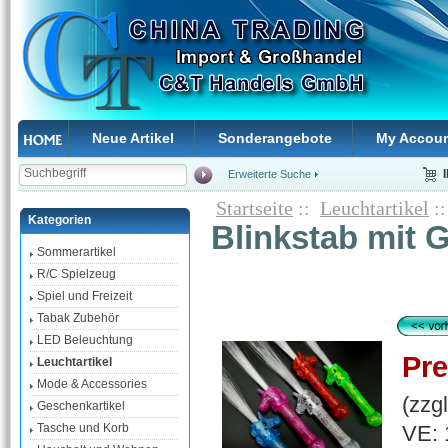
Neue Artikel
Sonderangebote
My Accou
Erweiterte Suche
Startseite
::
Leuchtartikel
::
Kategorien
Blinkstab mit 
Sommerartikel
R/C Spielzeug
Spiel und Freizeit
Tabak Zubehör
LED Beleuchtung
Pre
Leuchtartikel
Mode & Accessories
(zzg
Geschenkartikel
VE: 
Tasche und Korb