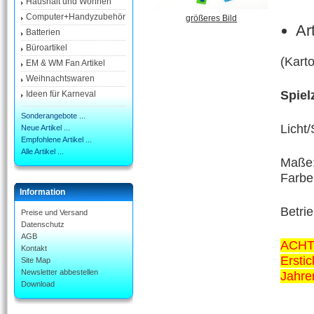
Haushalt und Wohnen
Computer+Handyzubehör
größeres Bild
Ar
Batterien
Büroartikel
(Kart
EM & WM Fan Artikel
Weihnachtswaren
Spiel
Ideen für Karneval
Sonderangebote ...
Licht
Neue Artikel ...
Empfohlene Artikel ...
Alle Artikel ...
Maße:
Farbe:
Information
Betrie
Preise und Versand
Datenschutz
AGB
ACHT
Kontakt
Erstic
Site Map
Newsletter abbestellen
Jahre
Download