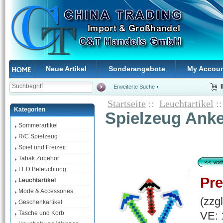
Neue Artikel
Sonderangebote
My Accou
Erweiterte Suche
Startseite
::
Leuchtartikel
::
Kategorien
Spielzeug Anke
Sommerartikel
R/C Spielzeug
Spiel und Freizeit
Tabak Zubehör
LED Beleuchtung
Pre
Leuchtartikel
Mode & Accessories
(zzg
Geschenkartikel
VE: 
Tasche und Korb