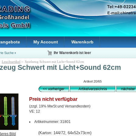
rangebote
My Account
Warenkorb
rte Suche
Ihr Warenkorb ist leer
:
Leuchtartikel
:: Spielzeug Schwert mit Licht+Sound 62cm
lzeug Schwert mit Licht+Sound 62cm
Artikel 20/65
Preis nicht verfügbar
(zzgl. 19% MwSt und Versandkosten)
VE: 12
Artikelnummer: 31801
(Karton: 144/72, 64x52x73cm)
ßeres Bild