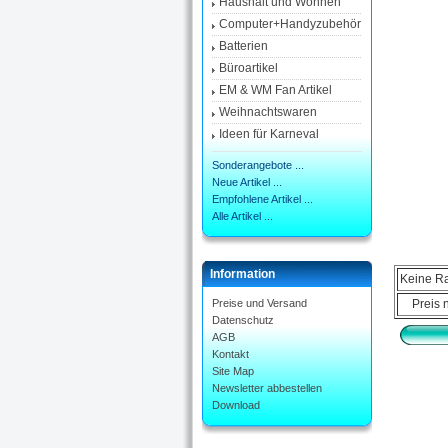
Haushalt und Wohnen
Computer+Handyzubehör
Batterien
Büroartikel
EM & WM Fan Artikel
Weihnachtswaren
Ideen für Karneval
Sonderangebote ...
Neue Artikel ...
Empfohlene Artikel ...
Alle Artikel ...
Information
Keine Ra
Preis 
Preise und Versand
Datenschutz
AGB
Kontakt
Site Map
Newsletter abbestellen
Download