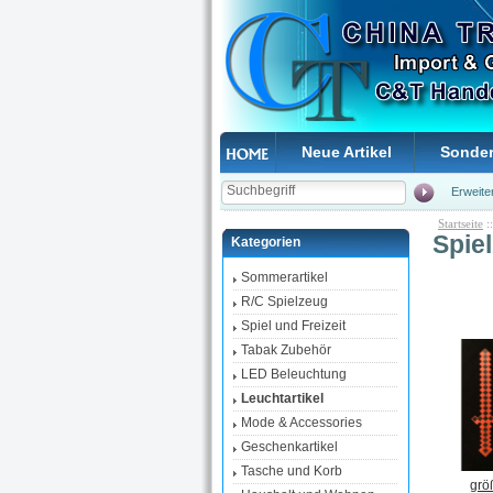
Neue Artikel
Sonde
Erweite
Startseite
:
Spie
Kategorien
Sommerartikel
R/C Spielzeug
Spiel und Freizeit
Tabak Zubehör
LED Beleuchtung
Leuchtartikel
Mode & Accessories
Geschenkartikel
Tasche und Korb
grö