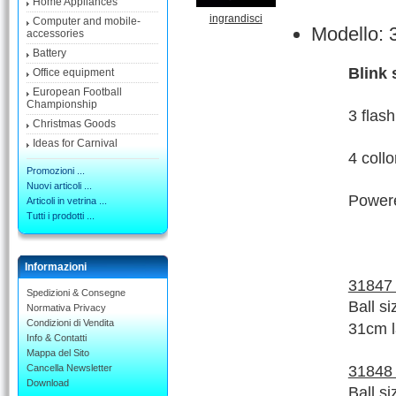
Home Appliances
ingrandisci
Computer and mobile-
Modello: 
accessories
Battery
Blink 
Office equipment
European Football
Championship
3 flash
Christmas Goods
Ideas for Carnival
4 coll
Promozioni ...
Nuovi articoli ...
Powere
Articoli in vetrina ...
Tutti i prodotti ...
Informazioni
31847 
Spedizioni & Consegne
Ball s
Normativa Privacy
Condizioni di Vendita
31cm 
Info & Contatti
Mappa del Sito
Cancella Newsletter
31848 
Download
Ball s