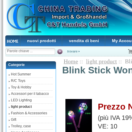
nuovi prodotti
vendita di beni
My Accou
trovare
Home
::
light product
:: Bl
Categorie
Blink Stick Wo
Hot Summer
R/C Toys
Toy & Hobby
Accessori per il tabacco
LED Lighting
Prezzo 
light product
Fashion & Accessories
(più IVA 19
Gift
VE: 10
Trolley, case