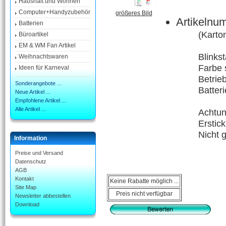
Haushalt und Wohnen
Computer+Handyzubehör
größeres Bild
Artikelnu
Batterien
(Karto
Büroartikel
EM & WM Fan Artikel
Blinks
Weihnachtswaren
Farbe s
Ideen für Karneval
Betrie
Sonderangebote ...
Batter
Neue Artikel ...
Empfohlene Artikel ...
Alle Artikel ...
Achtun
Erstick
Nicht 
Information
Preise und Versand
Datenschutz
AGB
Kontakt
Keine Rabatte möglich ...
Site Map
Preis nicht verfügbar
Newsletter abbestellen
Download