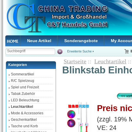
Neue Artikel
Sonderangebote
My Accou
Erweiterte Suche
Startseite
::
Leuchtartikel
::
Kategorien
Blinkstab Einh
Sommerartikel
R/C Spielzeug
Spiel und Freizeit
Tabak Zubehör
LED Beleuchtung
Preis ni
Leuchtartikel
Mode & Accessories
(zzgl. 19% 
Geschenkartikel
VE: 24
Tasche und Korb