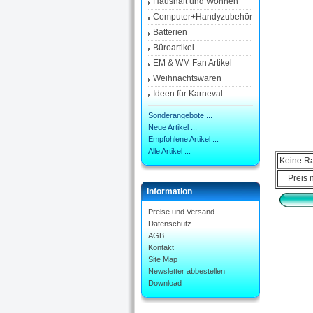
Haushalt und Wohnen
Computer+Handyzubehör
Batterien
Büroartikel
EM & WM Fan Artikel
Weihnachtswaren
Ideen für Karneval
Sonderangebote ...
Neue Artikel ...
Empfohlene Artikel ...
Alle Artikel ...
Keine Ra
Preis 
Information
Preise und Versand
Datenschutz
AGB
Kontakt
Site Map
Newsletter abbestellen
Download