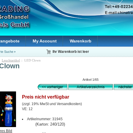
rangebote
My Account
Warenkorb
rte Suche
Ihr Warenkorb ist leer
:
Leuchtartikel
:: LED Clown
Clown
Artikel 1/65
Preis nicht verfügbar
(zzgl. 19% MwSt und Versandkosten)
VE: 12
Artikelnummer: 31945
(Karton: 240/120)
res Bild