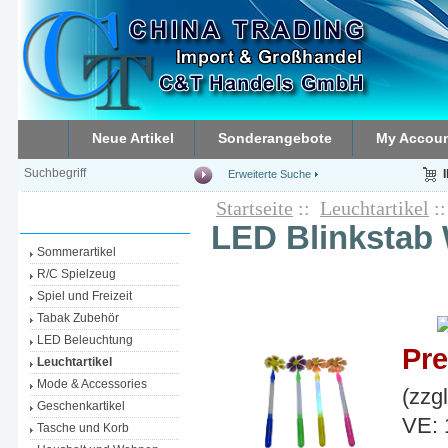
Neue Artikel
Sonderangebote
My Accou
Erweiterte Suche
Startseite
::
Leuchtartikel
:
Kategorien
LED Blinkstab
Sommerartikel
R/C Spielzeug
Spiel und Freizeit
Tabak Zubehör
LED Beleuchtung
Pre
Leuchtartikel
Mode & Accessories
(zzg
Geschenkartikel
VE: 
Tasche und Korb