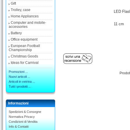
Gift
Trolley, case
LED Flash
Home Appliances
Computer and mobile-
11 cm
accessories
Battery
Office equipment
European Football
Championship
Christmas Goods
Ideas for Carnival
Promozioni ...
Prodot
Nuovi articoli ...
Articoli in vetrina ...
Tutti i prodotti ...
Informazioni
Spedizioni & Consegne
Normativa Privacy
Condizioni di Vendita
Info & Contatti