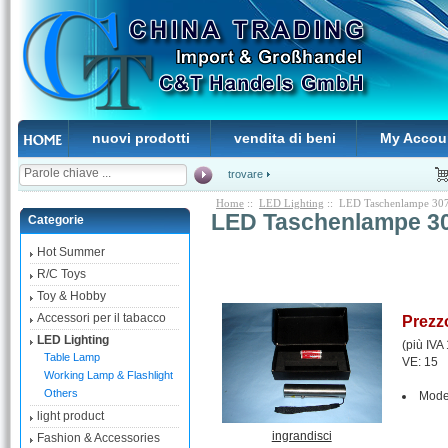
nuovi prodotti
vendita di beni
My Accou
trovare
Home
::
LED Lighting
:: LED Taschenlampe 30
LED Taschenlampe 3
Categorie
Hot Summer
R/C Toys
Toy & Hobby
Accessori per il tabacco
Prezz
LED Lighting
(più IVA
Table Lamp
VE: 15
Working Lamp & Flashlight
Others
Mode
light product
ingrandisci
Fashion & Accessories