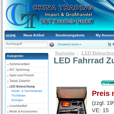
Neue Artikel
Sonderangebote
My Accou
Erweiterte Suche
Startseite
::
LED Beleuchtu
Kategorien
LED Fahrrad Z
Sommerartikel
R/C Spielzeug
Spiel und Freizeit
Tabak Zubehör
LED Beleuchtung
Preis 
Arbeits- & Taschenlampe
Tischlampe
Sonstiges
(zzgl. 1
Leuchtartikel
VE: 15
Mode & Accessories