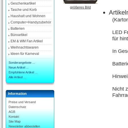
Geschenkartikel
größeres Bild
Tasche und Korb
Artike
Haushalt und Wohnen
(Karto
Computer+Handyzubehör
Batterien
LED Fr
Büroartikel
für hi
EM & WM Fan Artikel
Weihnachtswaren
In Ge
Ideen für Karneval
Batter
Sonderangebote ...
Neue Artikel ...
Empfohlene Artikel ...
Hinwei
Alle Artikel ...
Nicht 
Information
Fahrra
Preise und Versand
Datenschutz
AGB
Kontakt
Site Map
Newsletter abbestellen