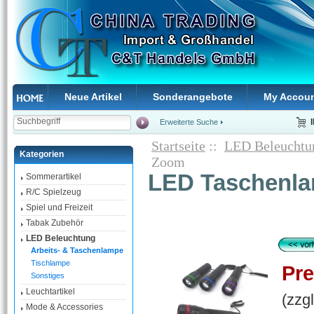
Neue Artikel
Sonderangebote
My Accou
Erweiterte Suche
Startseite
::
LED Beleuchtu
Kategorien
Zoom
LED Taschenla
Sommerartikel
R/C Spielzeug
Spiel und Freizeit
Tabak Zubehör
LED Beleuchtung
Arbeits- & Taschenlampe
Tischlampe
Pre
Sonstiges
Leuchtartikel
(zzg
Mode & Accessories