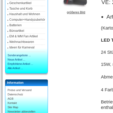
VE: 
Geschenkartikel
Tasche und Korb
größeres Bild
Haushalt und Wohnen
Ar
Computer+Handyzubehör
Batterien
(Kart
Büroartikel
EM & WM Fan Artikel
LED 
Weihnachtswaren
Ideen für Karneval
24 St
Sonderangebote ...
Neue Artikel ...
15W, 
Empfohlene Artikel ...
Alle Artikel ...
Abmes
Information
4 Farb
Preise und Versand
Datenschutz
AGB
Betrie
Kontakt
enthal
Site Map
Newsletter abbestellen