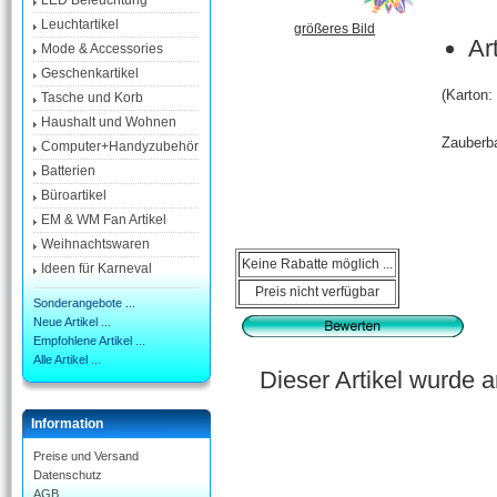
LED Beleuchtung
Leuchtartikel
größeres Bild
Ar
Mode & Accessories
Geschenkartikel
(Karton:
Tasche und Korb
Haushalt und Wohnen
Zauberba
Computer+Handyzubehör
Batterien
Büroartikel
EM & WM Fan Artikel
Weihnachtswaren
Keine Rabatte möglich ...
Ideen für Karneval
Preis nicht verfügbar
Sonderangebote ...
Neue Artikel ...
Empfohlene Artikel ...
Alle Artikel ...
Dieser Artikel wurde 
Information
Preise und Versand
Datenschutz
AGB