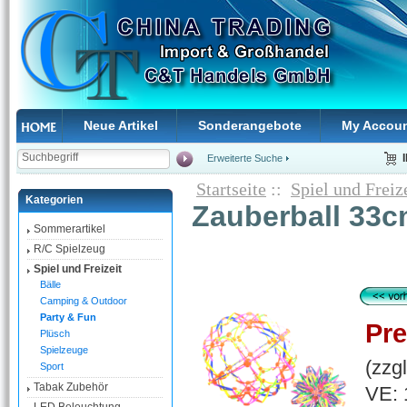
Neue Artikel
Sonderangebote
My Accou
Erweiterte Suche
Startseite
::
Spiel und Freiz
Kategorien
Zauberball 33c
Sommerartikel
R/C Spielzeug
Spiel und Freizeit
Bälle
Camping & Outdoor
Party & Fun
Pre
Plüsch
Spielzeuge
(zzg
Sport
Tabak Zubehör
VE: 