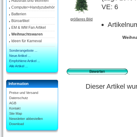
Haushalt und Wohnen
VE: 6
Computer+Handyzubehör
Batterien
größeres Bild
Büroartikel
Artikelnu
EM & WM Fan Artikel
Weihnachtswaren
Weihna
Ideen für Karneval
Sonderangebote ...
Neue Artikel ...
Empfohlene Artikel ...
Alle Artikel ...
Information
Dieser Artikel w
Preise und Versand
Datenschutz
AGB
Kontakt
Site Map
Newsletter abbestellen
Download