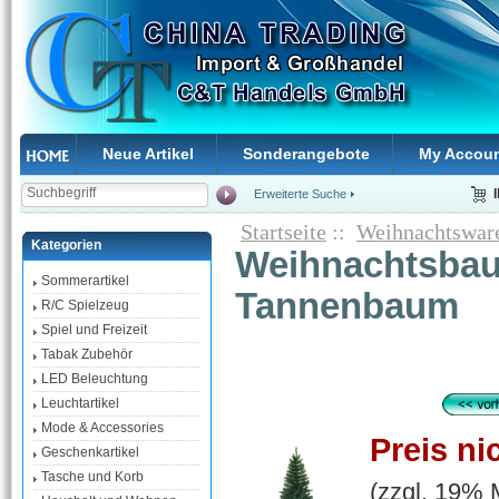
Neue Artikel
Sonderangebote
My Accou
Erweiterte Suche
Startseite
::
Weihnachtswar
Kategorien
Weihnachtsbau
Sommerartikel
Tannenbaum
R/C Spielzeug
Spiel und Freizeit
Tabak Zubehör
LED Beleuchtung
Leuchtartikel
Mode & Accessories
Preis ni
Geschenkartikel
Tasche und Korb
(zzgl. 19%