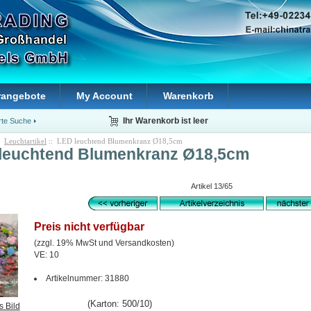
rangebote
My Account
Warenkorb
rte Suche
Ihr Warenkorb ist leer
:
Leuchtartikel
:: LED leuchtend Blumenkranz Ø18,5cm
leuchtend Blumenkranz Ø18,5cm
Artikel 13/65
Preis nicht verfügbar
(zzgl. 19% MwSt und Versandkosten)
VE: 10
Artikelnummer: 31880
(Karton: 500/10)
s Bild