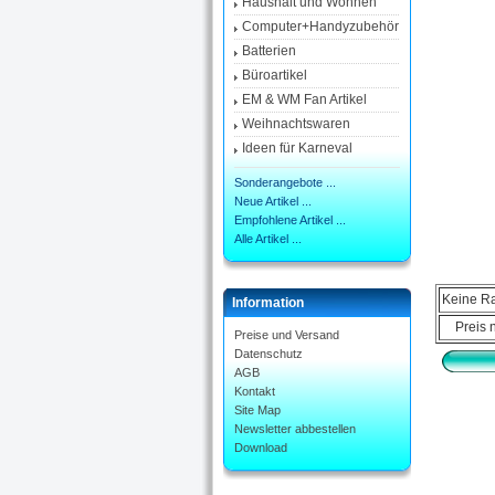
Haushalt und Wohnen
Computer+Handyzubehör
Batterien
Büroartikel
EM & WM Fan Artikel
Weihnachtswaren
Ideen für Karneval
Sonderangebote ...
Neue Artikel ...
Empfohlene Artikel ...
Alle Artikel ...
Keine Ra
Information
Preis 
Preise und Versand
Datenschutz
AGB
Kontakt
Site Map
Newsletter abbestellen
Download