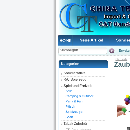
Neue Artikel
Sonde
Erweite
Startseite
:
Zaub
Kategorien
Sommerartikel
R/C Spielzeug
Spiel und Freizeit
Bälle
Camping & Outdoor
Party & Fun
Plüsch
Spielzeuge
Sport
Tabak Zubehör
g