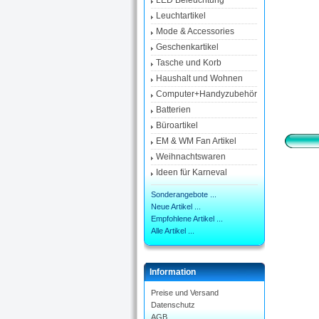
LED Beleuchtung
Leuchtartikel
Mode & Accessories
Geschenkartikel
Tasche und Korb
Haushalt und Wohnen
Computer+Handyzubehör
Batterien
Büroartikel
EM & WM Fan Artikel
Weihnachtswaren
Ideen für Karneval
Sonderangebote ...
Neue Artikel ...
Empfohlene Artikel ...
Alle Artikel ...
Information
Preise und Versand
Datenschutz
AGB