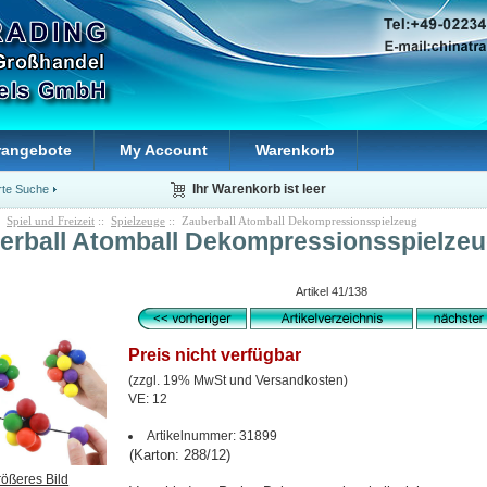
rangebote
My Account
Warenkorb
rte Suche
Ihr Warenkorb ist leer
:
Spiel und Freizeit
::
Spielzeuge
:: Zauberball Atomball Dekompressionsspielzeug
erball Atomball Dekompressionsspielze
Artikel 41/138
Preis nicht verfügbar
(zzgl. 19% MwSt und Versandkosten)
VE: 12
Artikelnummer: 31899
(Karton: 288/12)
rößeres Bild